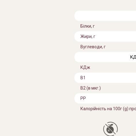
Білки, г
Жири, г
Вуглеводи, г
КД
КДж
В1
B2 (в мкг.)
PP
Калорійність на 100г (g) пр