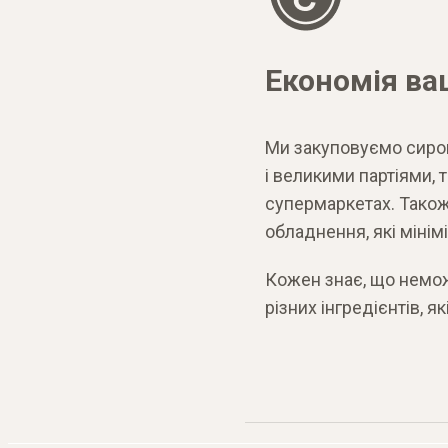
Економія ва
Ми закуповуємо сиров
і великими партіями, т
супермаркетах. Також,
обладнення, які міні
Кожен знає, що немож
різних інгредієнтів, я