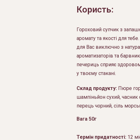
Користь:
Гороховий супчик з запаш
аромату та якості для теб
для Вас виключно з натура
ароматизаторів та барвник
печериць сприяє здоровому
у твоєму стакані.
Склад продукту:
Пюре горо
шампіньйон сухий, часник с
перець чорний, сіль морсь
Вага 50г
Термін придатності:
12 мі