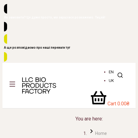
Як замовити? Це дуже просто, ми зараз все розкажемо. Тицяй!
А ще розповідаємо про наші переваги тут
EN
UK
Cart
0.00
₴
You are here:
Home