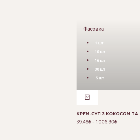
Фасовка
1 шт.
10 шт
16 шт
30 шт
5 шт
КРЕМ-СУП З КОКОСОМ ТА 
39.48
₴
–
1,006.80
₴