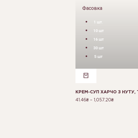
Фасовка
1 шт.
10 шт
16 шт
30 шт
5 шт
КРЕМ-СУП ХАРЧО З НУТУ,
41.46
₴
–
1,057.20
₴