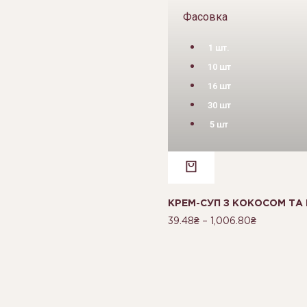
Фасовка
1 шт.
10 шт
16 шт
30 шт
5 шт
КРЕМ-СУП З КОКОСОМ ТА 
39.48
₴
–
1,006.80
₴