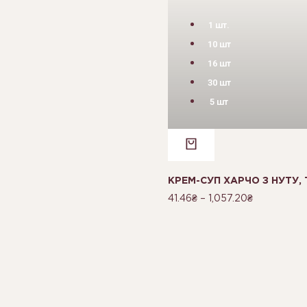
1 шт.
10 шт
16 шт
30 шт
5 шт
КРЕМ-СУП ХАРЧО З НУТУ,
41.46
₴
–
1,057.20
₴