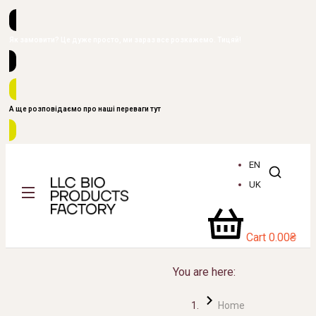
Як замовити? Це дуже просто, ми зараз все розкажемо. Тицяй!
А ще розповідаємо про наші переваги тут
EN
UK
Cart
0.00
₴
You are here:
Home