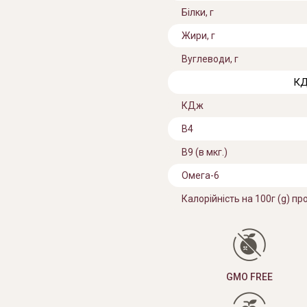
Білки, г
Жири, г
Вуглеводи, г
КД
КДж
В4
В9 (в мкг.)
Омега-6
Калорійність на 100г (g) пр
GMO FREE