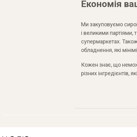
Економія ва
Ми закуповуємо сиров
і великими партіями, т
супермаркетах. Також,
обладнення, які міні
Кожен знає, що немож
різних інгредієнтів, я