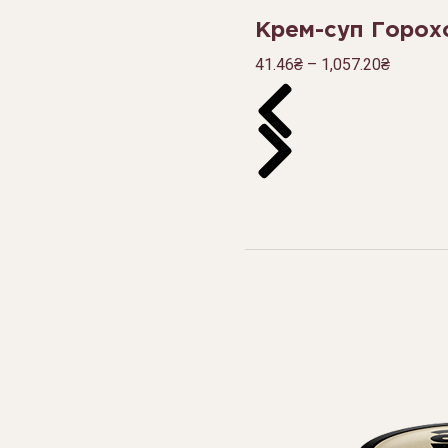
Крем-суп Горох
41.46
₴
–
1,057.20
₴