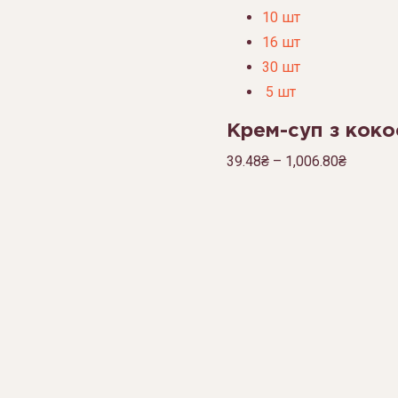
10 шт
16 шт
30 шт
5 шт
Крем-суп з коко
39.48
₴
–
1,006.80
₴