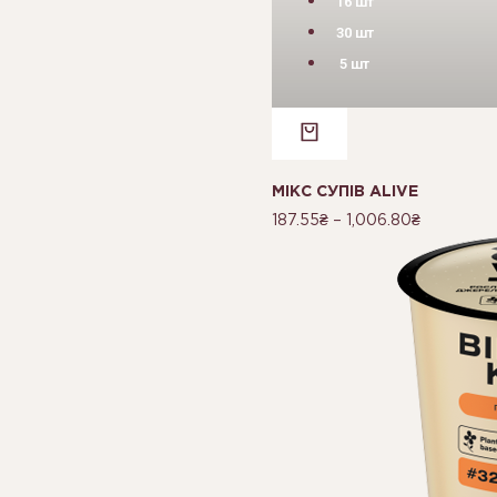
16 шт
30 шт
5 шт
МІКС СУПІВ ALIVE
187.55
₴
–
1,006.80
₴