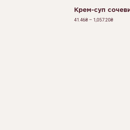
Крем-суп сочев
41.46
₴
–
1,057.20
₴