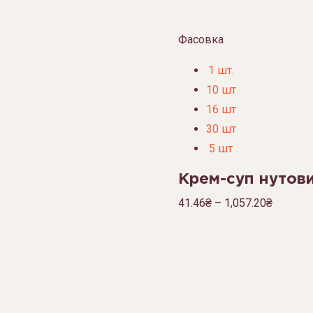
Фасовка
1 шт.
10 шт
16 шт
30 шт
5 шт
Крем-суп нутов
41.46
₴
–
1,057.20
₴