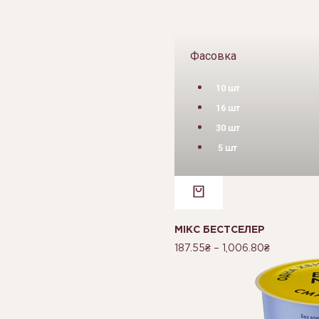
Фасовка
10 шт
16 шт
30 шт
5 шт
МІКС БЕСТСЕЛЕР
187.55
₴
–
1,006.80
₴