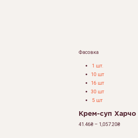
Фасовка
1 шт.
10 шт
16 шт
30 шт
5 шт
Крем-суп Харчо
41.46
₴
–
1,057.20
₴