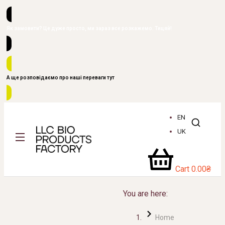
Як замовити? Це дуже просто, ми зараз все розкажемо. Тицяй!
А ще розповідаємо про наші переваги тут
EN
UK
Cart
0.00
₴
You are here:
Home