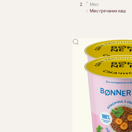
Мікс
Мікс гречаних каш