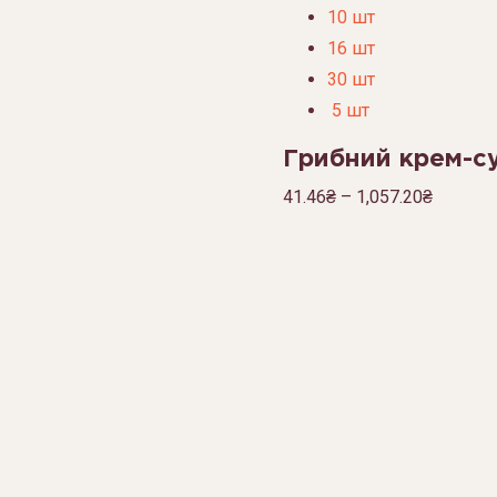
10 шт
16 шт
30 шт
5 шт
Грибний крем-с
41.46
₴
–
1,057.20
₴