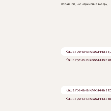
Оплата під час отримання товару, 
Каша гречана класична з г
Каша гречана класична з 
Каша гречана класична з г
Каша гречана класична з 