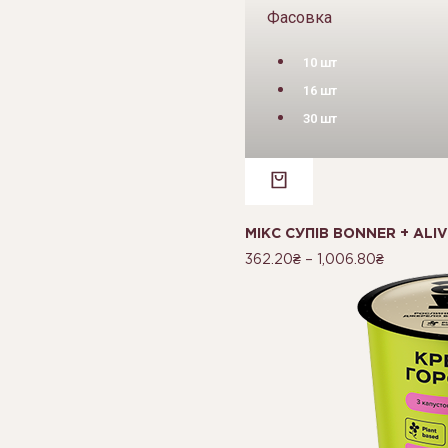
Фасовка
10 шт
16 шт
30 шт
МІКС СУПІВ BONNER + ALI
362.20
₴
–
1,006.80
₴